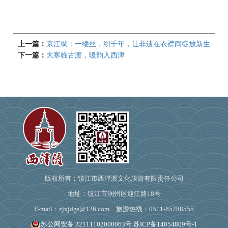
上一篇：
京江绸：一缕丝，织千年，让非遗在衣襟间绽放新生
下一篇：
大寒临古渡，暖韵入西津
版权所有：镇江市西津渡文化旅游有限责任公司
地址：镇江市润州区迎江路18号
E-mail：zjxjdgs@126.com 旅游热线：0511-85288555
苏公网安备 32111102000063号
苏ICP备14054809号-1