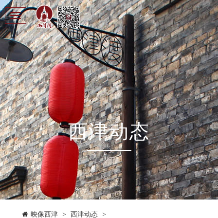
Toggle
navigation
西津动态
映像西津
>
西津动态
>