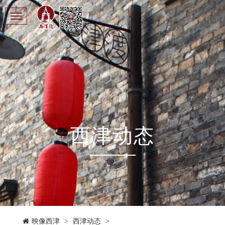
Toggle
navigation
西津动态
映像西津
>
西津动态
>