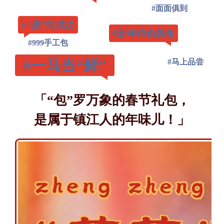
#面面俱到
#“麦”向成功
#新年特色美食
#999手工包
#一马当“鲜”
#马上品尝
「“包”罗万象的春节礼包，
是属于镇江人的年味儿！」