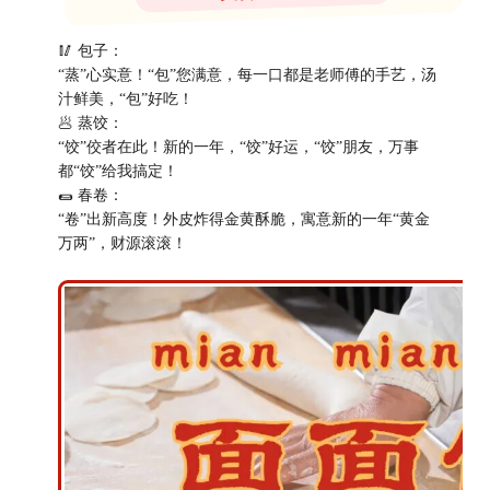
🥢 包子：
“蒸”心实意！“包”您满意，每一口都是老师傅的手艺，汤
汁鲜美，“包”好吃！
🥟 蒸饺：
“饺”佼者在此！新的一年，“饺”好运，“饺”朋友，万事
都“饺”给我搞定！
🌯 春卷：
“卷”出新高度！外皮炸得金黄酥脆，寓意新的一年“黄金
万两”，财源滚滚！