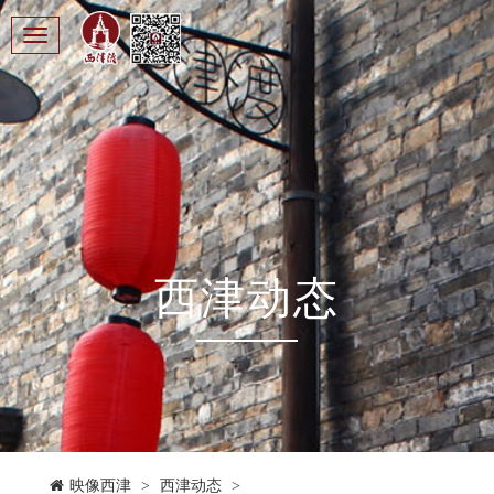
Toggle
navigation
西津动态
映像西津
>
西津动态
>