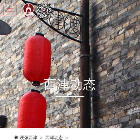
Toggle
navigation
西津动态
映像西津
>
西津动态
>