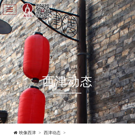
Toggle
navigation
西津动态
映像西津
>
西津动态
>